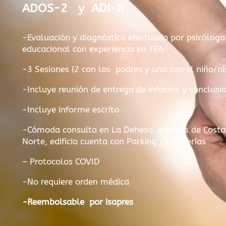
ADOS-2 y ADI-R
-Evaluación y diagnóstico efectuado por psicóloga
educacional con experiencia en TEA
-3 Sesiones (2 con los padres y una con el niño/ni
-Incluye reunión de entrega de informe y conclusi
-Incluye informe escrito
-Cómoda consulta en La Dehesa, a pasos de Costa
Norte, edificio cuenta con Parking y cafeterías
– Protocolos COVID
-No requiere orden médica
-Reembolsable por
isapres