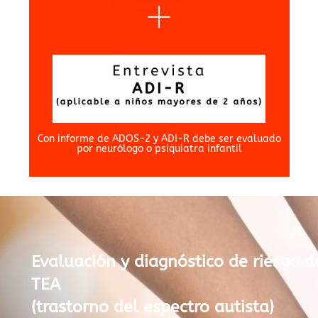
Con informe de ADOS-2 y ADI-R debe ser evaluado
por neurólogo o psiquiatra infantil
Evaluación y diagnóstico de riesgo 
TEA
(trastorno del espectro autista)