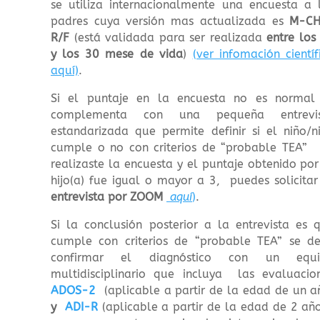
se utiliza internacionalmente una encuesta a 
padres cuya versión mas actualizada es
M-CH
R/F
(está validada para ser realizada
entre los
y los 30 mese de vida
)
(ver infomación científ
aquí)
.
Si el puntaje en la encuesta no es normal
complementa con una pequeña entrevis
estandarizada que permite definir si el niño/n
cumple o no con criterios de “probable TEA” 
realizaste la encuesta y el puntaje obtenido por
hijo(a) fue igual o mayor a 3, puedes solicitar
entrevista por ZOOM
aquí
)
.
Si la conclusión posterior a la entrevista es 
cumple con criterios de “probable TEA” se d
confirmar el diagnóstico con un equi
multidisciplinario que incluya las evaluacio
ADOS-2
(aplicable a partir de la edad de un a
y
ADI-R
(aplicable a partir de la edad de 2 año